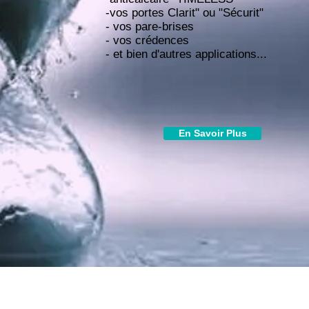
-vos portes Clarit" ou "Sécurit"
- vos pare-brises
- vos crédences
- et bien d'autres applications...
En Savoir Plus