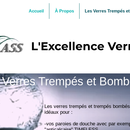
Accueil
À Propos
Les Verres Trempés e
L'Excellence Verr
 Verres Trempés et Bom
Les verres trempés et trempés bombés
idéaux pour :
-vos paroies de douche avec par exemp
"anticalcaire" TIMELESS