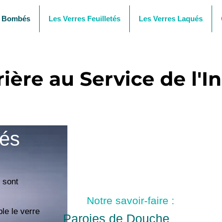
t Bombés
Les Verres Feuilletés
Les Verres Laqués
ière au Service de l'In
bés
 sont
Notre savoir-faire :
le le verre
Paroies de Douche